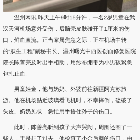
温州网讯 昨天上午9时15分许，一名2岁男童在武
汉天河机场意外受伤，后脑壳皮肤碰开了1厘米的伤
口，鲜血直流。正当家属焦急之际，正在机场中转
的“肤生工程”副秘书长、温州曙光中西医创面修复医院
院长陈善亮及时出手相助，用纱布绷带为小男孩紧急
包扎止血。
男童姓金，他与奶奶、外婆前往新疆阿克苏旅
游。他在机场贴近玻璃看飞机时，不幸摔倒，磕破了
头皮。奶奶见状，急忙用手捂住孙子的伤口。
此时，陈善亮听到孩子大声哭闹，周围还围了一
些人，于是赶了过去。他检查了小金后脑的伤口，由