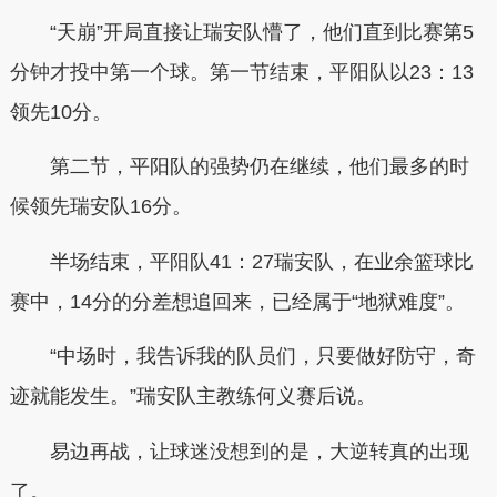
“天崩”开局直接让瑞安队懵了，他们直到比赛第5
分钟才投中第一个球。第一节结束，平阳队以23：13
领先10分。
第二节，平阳队的强势仍在继续，他们最多的时
候领先瑞安队16分。
半场结束，平阳队41：27瑞安队，在业余篮球比
赛中，14分的分差想追回来，已经属于“地狱难度”。
“中场时，我告诉我的队员们，只要做好防守，奇
迹就能发生。”瑞安队主教练何义赛后说。
易边再战，让球迷没想到的是，大逆转真的出现
了。