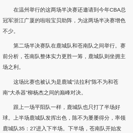
在温州举行的这两场半决赛还邀请到今年CBA总
冠军浙江广厦的啦啦宝贝助阵，为这两场半决赛增色
不少。
第二场半决赛队在鹿城队和苍南队之间举行。赛
前分析，苍南队整体实力更胜一筹，鹿城队则坐拥主
场之利。
这场比赛也被认为是鹿城“法拉利”陈不为和苍
南“大杀器”柳杨杰之间的巅峰对决。
跟上一场平阳队一样，鹿城队也只打了半场好
球。上半场鹿城队发挥出色，陈不为屡屡得分，率领
鹿城队35：27进入下半场。下半场，苍南队开始发