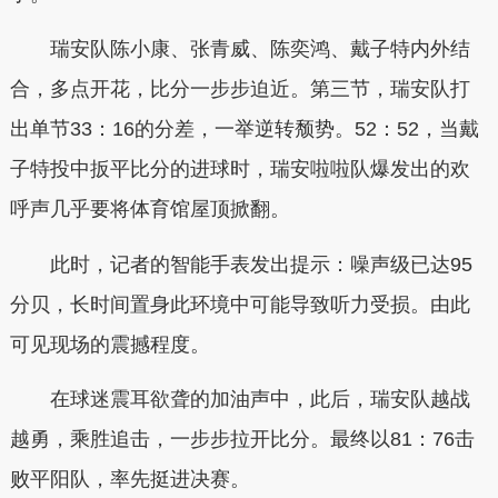
瑞安队陈小康、张青威、陈奕鸿、戴子特内外结
合，多点开花，比分一步步迫近。第三节，瑞安队打
出单节33：16的分差，一举逆转颓势。52：52，当戴
子特投中扳平比分的进球时，瑞安啦啦队爆发出的欢
呼声几乎要将体育馆屋顶掀翻。
此时，记者的智能手表发出提示：噪声级已达95
分贝，长时间置身此环境中可能导致听力受损。由此
可见现场的震撼程度。
在球迷震耳欲聋的加油声中，此后，瑞安队越战
越勇，乘胜追击，一步步拉开比分。最终以81：76击
败平阳队，率先挺进决赛。