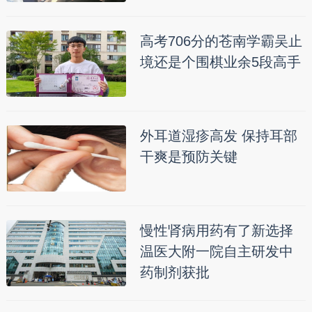
高考706分的苍南学霸吴止
境还是个围棋业余5段高手
外耳道湿疹高发 保持耳部
干爽是预防关键
慢性肾病用药有了新选择
温医大附一院自主研发中
药制剂获批