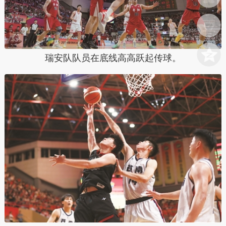
瑞安队队员在底线高高跃起传球。