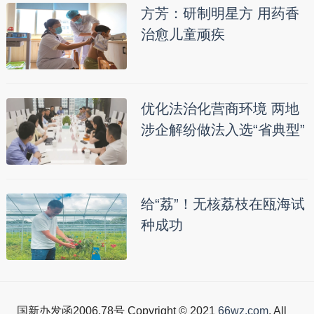
方芳：研制明星方 用药香
治愈儿童顽疾
优化法治化营商环境 两地
涉企解纷做法入选“省典型”
给“荔”！无核荔枝在瓯海试
种成功
国新办发函2006.78号 Copyright © 2021
66wz.com
. All