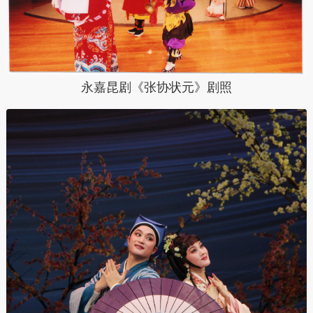
永嘉昆剧《张协状元》剧照