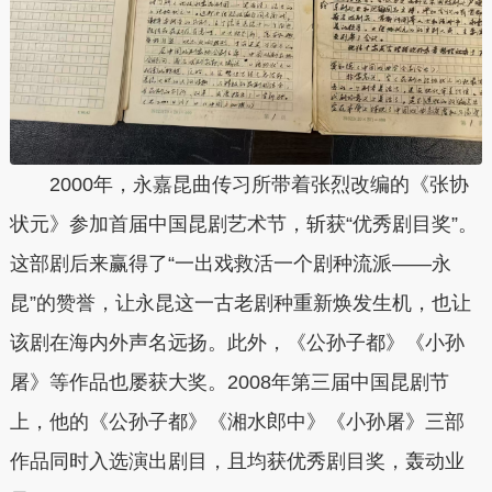
2000年，永嘉昆曲传习所带着张烈改编的《张协
状元》参加首届中国昆剧艺术节，斩获“优秀剧目奖”。
这部剧后来赢得了“一出戏救活一个剧种流派——永
昆”的赞誉，让永昆这一古老剧种重新焕发生机，也让
该剧在海内外声名远扬。此外，《公孙子都》《小孙
屠》等作品也屡获大奖。2008年第三届中国昆剧节
上，他的《公孙子都》《湘水郎中》《小孙屠》三部
作品同时入选演出剧目，且均获优秀剧目奖，轰动业