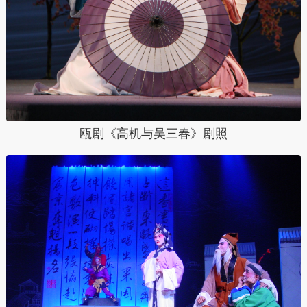
瓯剧《高机与吴三春》剧照