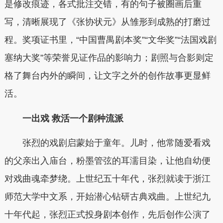
是修改痕迹，各式批注交错，有的句子被圈画后重
写，清晰展现了《张协状元》从雏形到成熟的打磨过
程。奖项证书里，“中国曹禺剧本奖”“文华奖”“法国戏剧
塞纳大奖”等荣誉见证作品的影响力；剧照与合影则定
格了舞台内外的瞬间，让文字之外的创作故事更显鲜
活。
一出戏 救活一个剧种流派
张烈的戏剧启蒙始于童年。儿时，他常随爱看戏
的父亲出入庙台，粉墨管弦的耳濡目染，让他自幼便
对戏曲魂牵梦绕。上世纪五十年代，张烈就读于浙江
师范大学中文系，开始潜心钻研古典戏曲。上世纪九
十年代起，张烈正式投身剧本创作，先后创作公演了