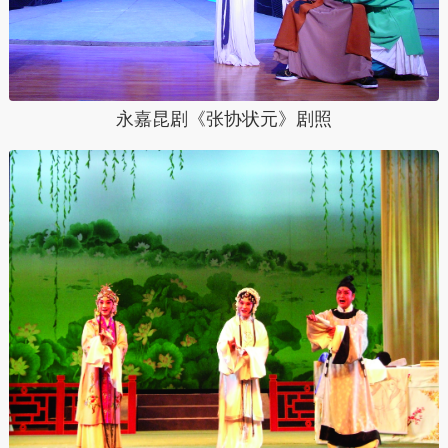
永嘉昆剧《张协状元》剧照