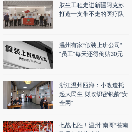
肤生工程走进新疆阿克苏
打造一支带不走的医疗队
温州有家“假装上班公司”
“员工”每天还得倒贴30元
浙江温州瓯海：小改造托
起大民生 财政织密银龄“安
全网”
七战七胜！温州“南哥”苍南