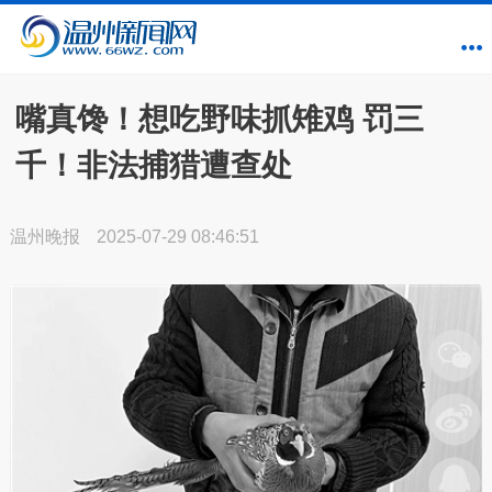
嘴真馋！想吃野味抓雉鸡 罚三
千！非法捕猎遭查处
温州晚报
2025-07-29 08:46:51