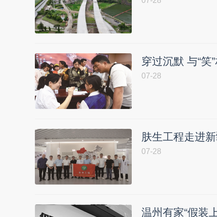
07-28
穿过沉默 与“笑
07-28
肤生工程走进新
07-28
温州有家“假装上