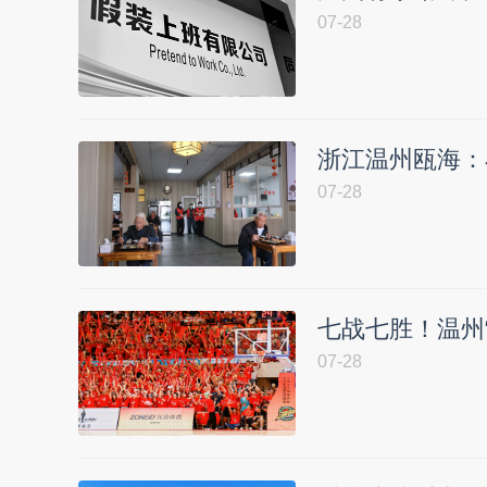
07-28
浙江温州瓯海：
07-28
七战七胜！温州
07-28