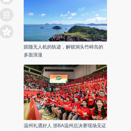
跟随无人机的轨迹，解锁洞头竹峙岛的
多面浪漫
温州礼遇好人 浙BA温州总决赛现场见证