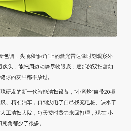
清新色调，头顶和“触角”上的激光雷达像时刻观察外
置摄像头，能把周边动静尽收眼底；底部的双扫盘如
角缝隙的灰尘都不放过。
境研发的新一代智能清扫设备，“小蜜蜂”自带20项
垃圾、精准泊车，再到没电了自己找充电桩、缺水了
人工清扫大院，每天费时费力来回打理，现在“小
扫死角都少了很多。