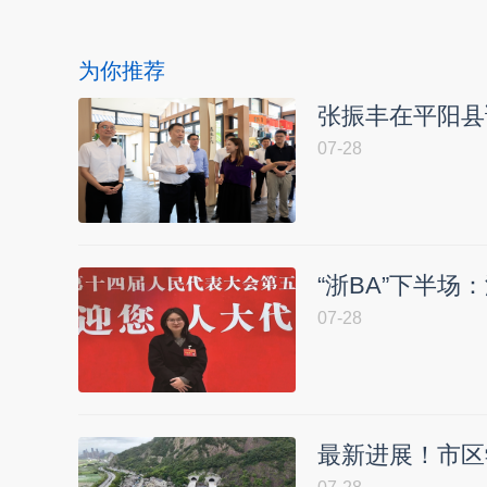
为你推荐
张振丰在平阳县
07-28
“浙BA”下半场
07-28
最新进展！市区