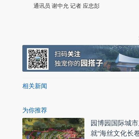
通讯员 谢中允 记者 应忠彭
本文转自：
温州新闻网 66wz.com
相关新闻
为你推荐
园博园国际城市
就“海丝文化长卷