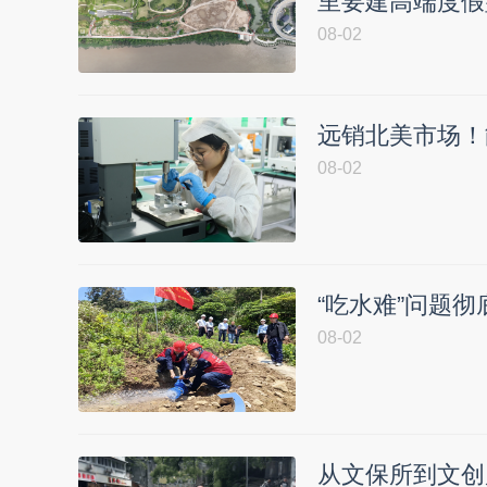
里要建高端度假
08-02
远销北美市场！
08-02
“吃水难”问题
08-02
从文保所到文创店