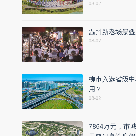
08-02
温州新老场景叠
08-02
柳市入选省级中
用？
08-02
7864万元，