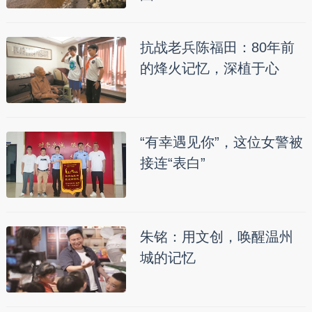
抗战老兵陈福田：80年前
的烽火记忆，深植于心
“有幸遇见你”，这位女警被
接连“表白”
朱铭：用文创，唤醒温州
城的记忆