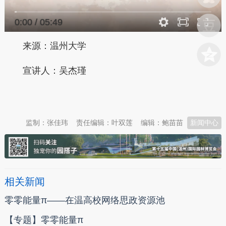
0:00
/
05:49
来源：温州大学
宣讲人：吴杰瑾
本文转自：
温州新闻网 66wz.com
监制：张佳玮
责任编辑：叶双莲
编辑：鲍苗苗
新闻中心
相关新闻
零零能量π——在温高校网络思政资源池
【专题】零零能量π