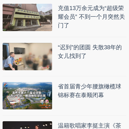
充值13万余元成为“超级荣
耀会员” 不到一个月突然关
门了
“迟到”的团圆 失散38年的
女儿找到了
省首届青少年腰旗橄榄球
锦标赛在泰顺闭幕
温籍歌唱家李挺主演《茶