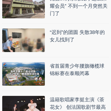
耀会员” 不到一个月突然关
门了
“迟到”的团圆 失散38年的
女儿找到了
省首届青少年腰旗橄榄球
锦标赛在泰顺闭幕
温籍歌唱家李挺主演《茶
花女》 创法国歌剧节最高