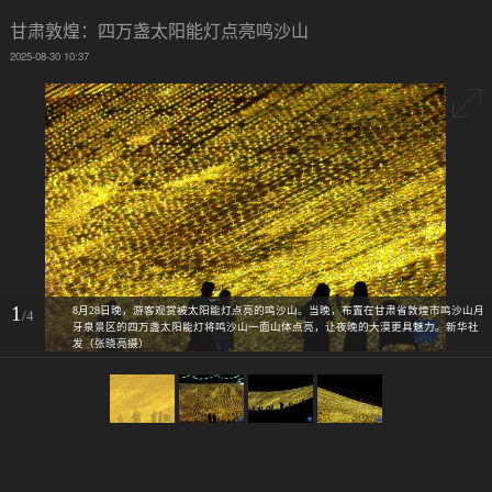
甘肃敦煌：四万盏太阳能灯点亮鸣沙山
2025-08-30 10:37
1
8月28日晚，游客观赏被太阳能灯点亮的鸣沙山。当晚，布置在甘肃省敦煌市鸣沙山月
/4
牙泉景区的四万盏太阳能灯将鸣沙山一面山体点亮，让夜晚的大漠更具魅力。新华社
发（张晓亮摄）