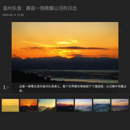
温州乐清：邂逅一场唤醒山河的日出
2025-09-14 10:58
1
当第一缕曙光洒向温州乐清清江，整个世界都仿佛被按下了播放键，从沉睡中苏醒过
/7
来。