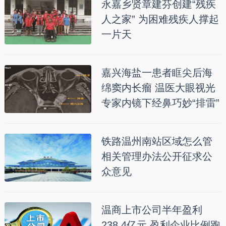
永嘉乡贤章建芬创建“残疾
人之家” 为困难残疾人撑起
一片天
嘉兴海盐一患者眶尖后海
绵窦内长瘤 温医大眼视光
专家内镜下经鼻巧妙“排雷”
铁路温州南站区域怎么管
相关管理办法公开征求公
众意见
温商上市公司半年盈利
238.4亿元 盈利企业比例跑