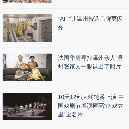
“AI+”让温州智造品牌更闪
亮
法国华裔寻找温州亲人 温
州张家人一眼认出了照片
10天12部大戏轮番上演 中
国戏剧节展演擦亮“南戏故
里”金名片