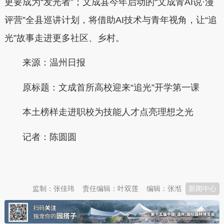
更要成为“发光者”；文成县今年启动的“文成青AI说·漫
评营”全县巡讲计划，将借助AI技术与青年视角，让“追
光”故事走进更多社区、乡村。
来源：温州日报
原标题：文成首所高校迎来“追光”开学第一课
本土榜样走进职校为技能人才点亮理想之光
记者：
陈圆圆
本文转自：
温州新闻网 66wz.com
监制：张佳玮
责任编辑：叶双莲
编辑：张湉
新闻中心