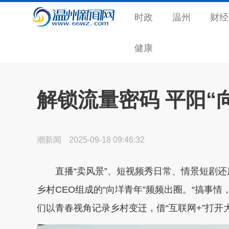
时政
温州
财经
健康
解锁流量密码 平阳“
潮新闻
2025-09-18 09:46:32
直播“卖风景”、短视频秀日常、情景短剧还
乡村CEO组成的“向垟青年”频频出圈。“搞事
们以青春视角记录乡村变迁，借“互联网+”打开