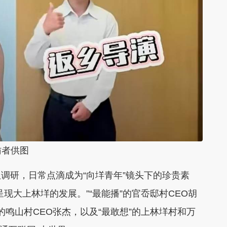
访者供图
研，日常点滴成为“向垟青年”镜头下的珍贵素
现大上林垟的发展。”“最能播”的官岙邸村CEO胡
”的鸣山村CEO张杰，以及“最敢想”的上林垟村和万