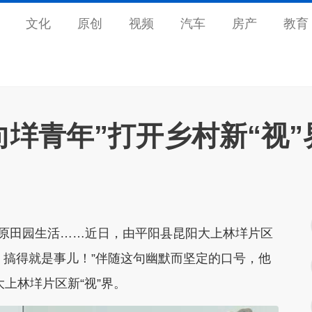
文化
原创
视频
汽车
房产
教育
向垟青年”打开乡村新“视”
原田园生活……近日，由平阳县昆阳大上林垟片区
情，搞得就是事儿！”伴随这句幽默而坚定的口号，他
大上林垟片区新“视”界。