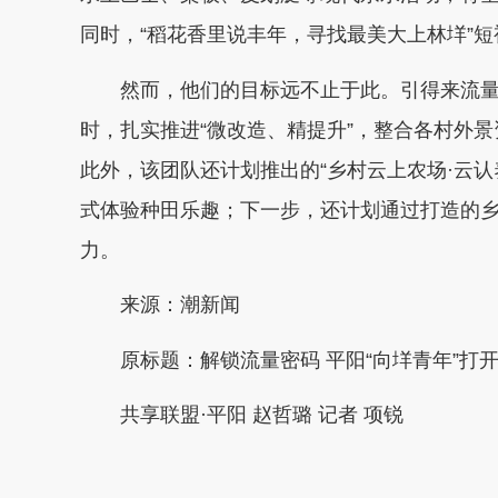
同时，“稻花香里说丰年，寻找最美大上林垟”
然而，他们的目标远不止于此。引得来流量
时，扎实推进“微改造、精提升”，整合各村外
此外，该团队还计划推出的“乡村云上农场·云认
式体验种田乐趣；下一步，还计划通过打造的
力。
来源：潮新闻
原标题：解锁流量密码 平阳“向垟青年”打开
共享联盟·平阳 赵哲璐 记者 项锐
本文转自：
温州新闻网 66wz.com