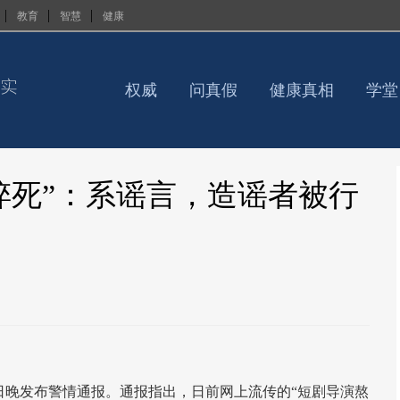
|
|
|
教育
智慧
健康
权威
问真假
健康真相
学堂
猝死”：系谣言，造谣者被行
日晚发布警情通报。通报指出，日前网上流传的“短剧导演熬