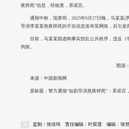
夜猝死”信息，经核查，系谣言。
通报中称，现查明，2025年9月27日晚，马某某(
导演李某某熬夜猝死的不实信息发布至网络，后引发
目前，马某某因虚构事实扰乱公共秩序，违反《中
拘留。
图源：“
来源：中国新闻网
原标题：警方通报“短剧导演熬夜猝死”：系谣言
本文转自：
温州新闻网 66wz.com
监制：张佳玮
责任编辑：叶双莲
编辑：张
N