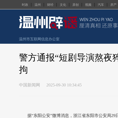
|
|
|
|
|
|
|
时政
温州
财经
文化
原创
视频
汽车
房产
温州市互联网信息办公室
警方通报“短剧导演熬夜
假
拘
中国新闻网
2025-09-30 10:34:45
据“东阳公安”微博消息，浙江省东阳市公安局29