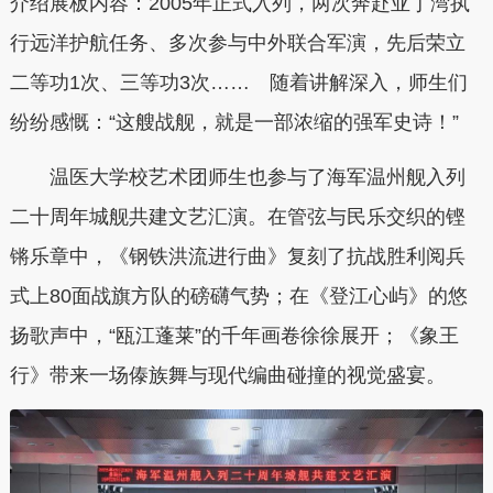
介绍展板内容：2005年正式入列，两次奔赴亚丁湾执
行远洋护航任务、多次参与中外联合军演，先后荣立
二等功1次、三等功3次…… 随着讲解深入，师生们
纷纷感慨：“这艘战舰，就是一部浓缩的强军史诗！”
温医大学校艺术团师生也参与了海军温州舰入列
二十周年城舰共建文艺汇演。在管弦与民乐交织的铿
锵乐章中，《钢铁洪流进行曲》复刻了抗战胜利阅兵
式上80面战旗方队的磅礴气势；在《登江心屿》的悠
扬歌声中，“瓯江蓬莱”的千年画卷徐徐展开；《象王
行》带来一场傣族舞与现代编曲碰撞的视觉盛宴。