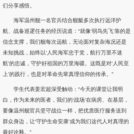
们分享感悟。
海军温州舰一名官兵结合舰艇多次执行远洋护
航、战备巡逻任务的经历说道：“就像‘弱鸟先飞’靠的是
信念支撑，我们舰每次远航，无论面对复杂海况还是
未知挑战，始终以‘人民海军忠于党，航行万里不迷
航’的忠诚，守护好祖国的万里海疆。这既是对‘人民至
上’的践行，也是对革命先辈真理信仰的传承。”
学生代表姜宏超深受触动：“今天的课堂让我明
白，作为未来的医者，我们的‘战场’在病房、在基层，
要像温州舰官兵坚守战位一样，把优质医疗服务送到
群众身边，让‘守护生命安康’成为我们这代人对真理的
最好诠释。”