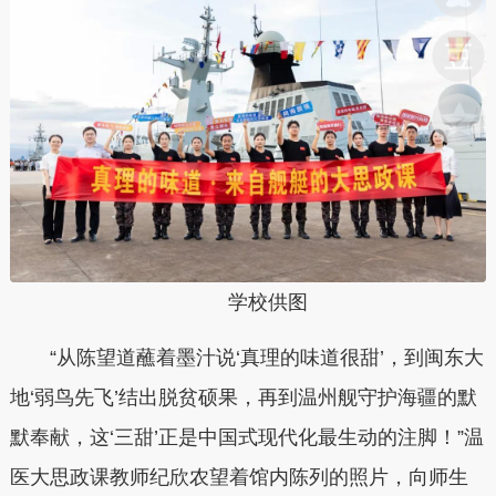
学校供图
“从陈望道蘸着墨汁说‘真理的味道很甜’，到闽东大
地‘弱鸟先飞’结出脱贫硕果，再到温州舰守护海疆的默
默奉献，这‘三甜’正是中国式现代化最生动的注脚！”温
医大思政课教师纪欣农望着馆内陈列的照片，向师生