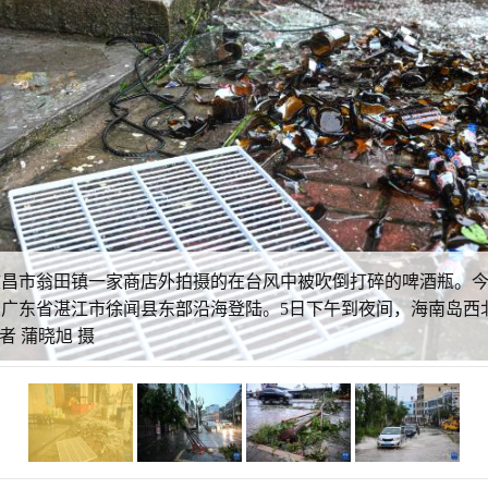
文昌市翁田镇一家商店外拍摄的在台风中被吹倒打碎的啤酒瓶。今年
前后在广东省湛江市徐闻县东部沿海登陆。5日下午到夜间，海南岛
者 蒲晓旭 摄