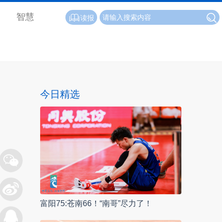
智慧
读报
今日精选
富阳75:苍南66！“南哥”尽力了！