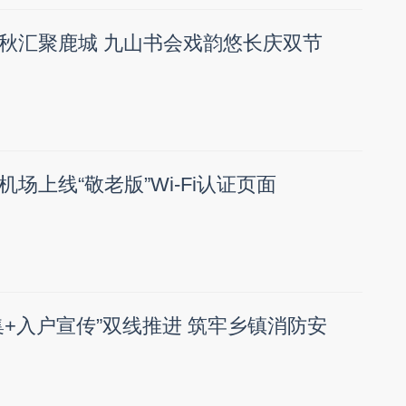
秋汇聚鹿城 九山书会戏韵悠长庆双节
场上线“敬老版”Wi-Fi认证页面
集+入户宣传”双线推进 筑牢乡镇消防安