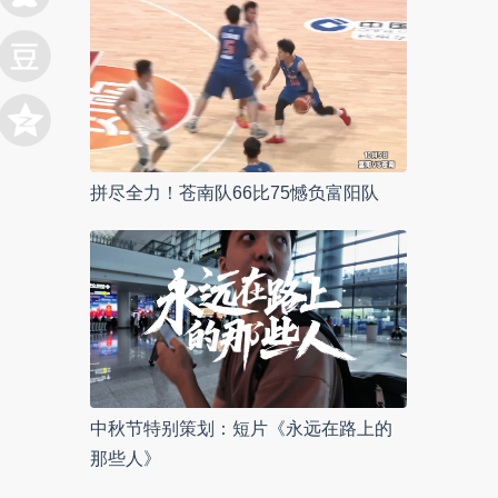
拼尽全力！苍南队66比75憾负富阳队
中秋节特别策划：短片《永远在路上的
那些人》