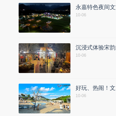
永嘉特色夜间文
10-06
沉浸式体验宋韵
10-06
好玩、热闹！文
10-06