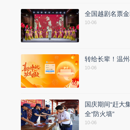
全国越剧名票金
10-06
转给长辈！温州机
10-06
国庆期间“赶大
全“防火墙”
10-06