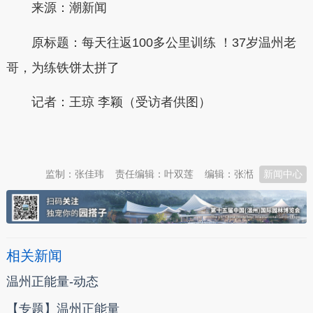
来源：潮新闻
原标题：每天往返100多公里训练 ！37岁温州老
哥，为练铁饼太拼了
记者：
王琼 李颖
（受访者供图）
本文转自：
温州新闻网 66wz.com
监制：张佳玮
责任编辑：叶双莲
编辑：张湉
新闻中心
相关新闻
温州正能量-动态
【专题】温州正能量