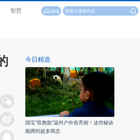
智慧
读报
的
今日精选
国宝“双胞胎”温州户外首亮相！这些秘诀
能蹲到超多萌态