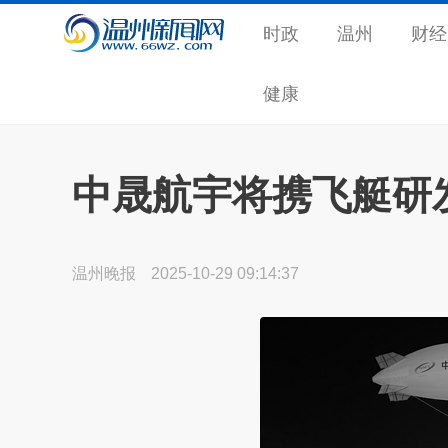
时政
温州
财经
健康
中晟航宇将携飞艇研
温州晚报
2025-10-29 09:14:37