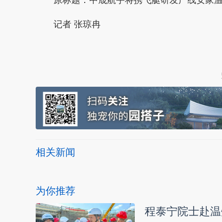
记者 张琼冉
本文转自：
温州新闻网 66wz.com
相关新闻
为你推荐
程泰宁院士赴温