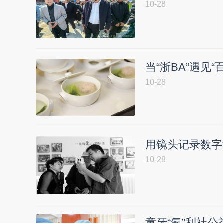
10-28
当“浙BA”遇见
10-28
用镜头记录数字
10-28
童牙“氟”利社