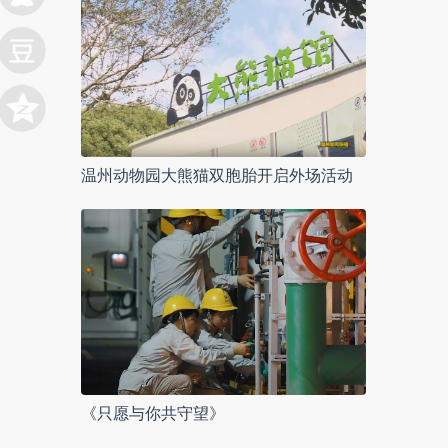
温州动物园大熊猫双胞胎开启外场活动
《只愿与你共守望》