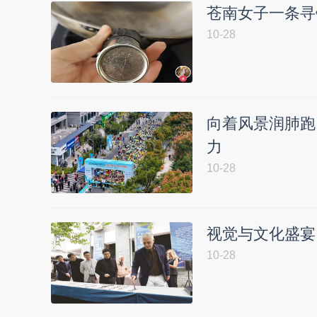
苍南女子一条寻
10-28
向着风景润肺跑
力
10-28
视觉与文化盛宴
10-28