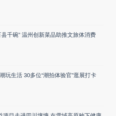
“百县千碗” 温州创新菜品助推文旅体消费
潮玩生活 30多位“潮拍体验官”逛展打卡
公益项目走进四川壤塘 在雪域高原种下健康