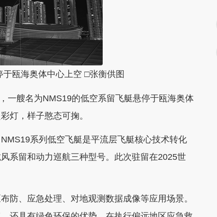
停于瓯海奥体中心上空 □张衡供图
间，一艘名为NMS19的低空系留飞艇悬停于瓯海奥体
起彩灯，样子憨态可掬。
NMS19系列低空飞艇是平流层飞艇核心技术转化
风系留和动力巡航三种型号。此次驻留在2025世
。
区布防、应急处理、对地观测数据成像等应用场景。
点，还具有绿色环保的优势。在执行偏远地区应急救