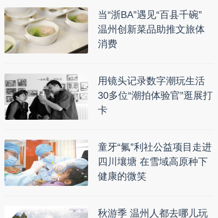
当“浙BA”遇见“百县千碗”
温州创新菜品助推文旅体
消费
用镜头记录数字潮玩生活
30多位“潮拍体验官”逛展打
卡
童牙“氟”利社公益项目走进
四川壤塘 在雪域高原种下
健康的微笑
秋游季 温州人都去哪儿玩