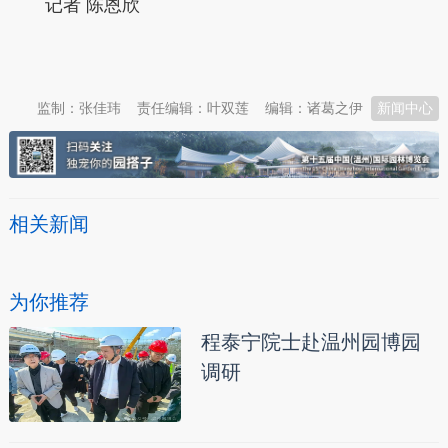
记者 陈恩欣
本文转自：
温州新闻网 66wz.com
监制：张佳玮
责任编辑：叶双莲
编辑：诸葛之伊
新闻中心
相关新闻
为你推荐
程泰宁院士赴温州园博园
调研