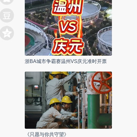
浙BA城市争霸赛温州VS庆元准时开票
《只愿与你共守望》