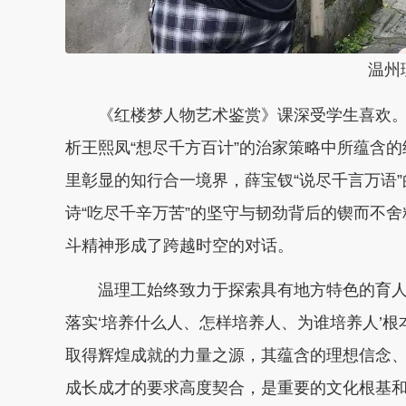
温州理
《红楼梦人物艺术鉴赏》课深受学生喜欢。
析王熙凤“想尽千方百计”的治家策略中所蕴含的
里彰显的知行合一境界，薛宝钗“说尽千言万语
诗“吃尽千辛万苦”的坚守与韧劲背后的锲而不舍
斗精神形成了跨越时空的对话。
温理工始终致力于探索具有地方特色的育人路
落实‘培养什么人、怎样培养人、为谁培养人’根
取得辉煌成就的力量之源，其蕴含的理想信念
成长成才的要求高度契合，是重要的文化根基