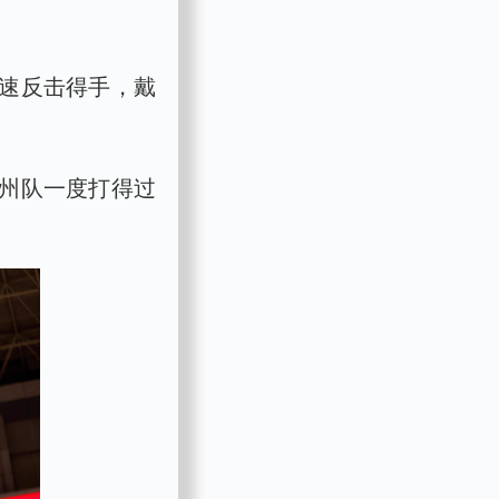
速反击得手，戴
州队一度打得过