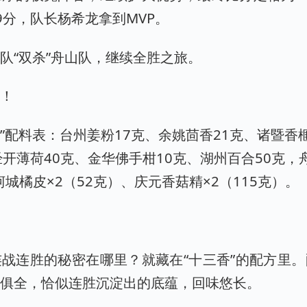
9分，队长杨希龙拿到MVP。
队“双杀”舟山队，继续全胜之旅。
香！
香”配料表：台州姜粉17克、余姚茴香21克、诸暨香
经开薄荷40克、金华佛手柑10克、湖州百合50克，
柯城橘皮×2（52克）、庆元香菇精×2（115克）。
。
战连胜的秘密在哪里？就藏在“十三香”的配方里
味俱全，恰似连胜沉淀出的底蕴，回味悠长。