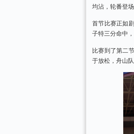
均沾，轮番登
首节比赛正如
子特三分命中，
比赛到了第二
于放松，舟山队