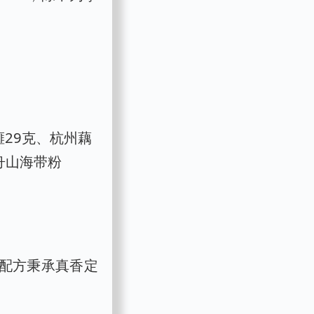
榧29克、杭州藕
舟山海带粉
。配方秉承真香定