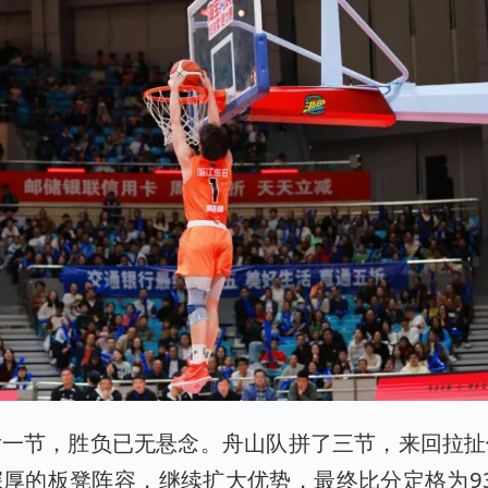
后一节，胜负已无悬念。舟山队拼了三节，来回拉扯
厚的板凳阵容，继续扩大优势，最终比分定格为93