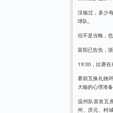
没输过，多少有
球队。
但不是当晚，也
富阳已告负，浙
19:30，比赛
赛前互换礼物环
大输的心理准
温州队首发五
州、庆元、柯城