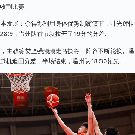
场收割比赛。
剧本发展：余得彰利用身体优势制霸篮下，叶光辉快
28∶9，温州队首节就拉开了19分的分差。
节，主教练娄坚强频频走马换将，阵容不断轮换。温
趁机追回分差，半场结束，温州队48∶30领先。