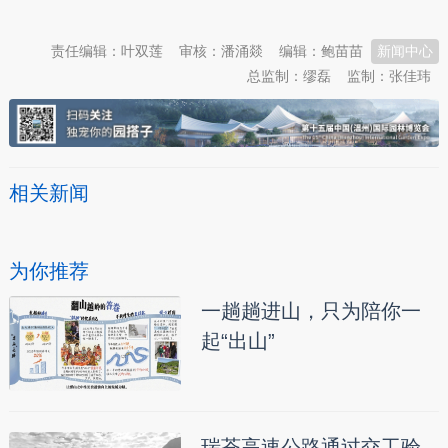
责任编辑：叶双莲
审核：潘涌燚
编辑：鲍苗苗
新闻中心
总监制：缪磊
监制：张佳玮
相关新闻
为你推荐
一趟趟进山，只为陪你一
起“出山”
瑞苍高速公路通过交工验