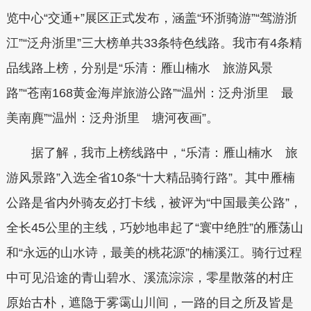
览中心“交通+”展区正式发布，涵盖“环浙骑游”“驾游浙
江”“泛舟浙里”三大榜单共33条特色线路。我市有4条精
品线路上榜，分别是“乐清：雁山楠水 旅游风景
路”“苍南168黄金海岸旅游公路”“温州：泛舟浙里 最
美南麂”“温州：泛舟浙里 塘河夜画”。
据了解，我市上榜线路中，“乐清：雁山楠水 旅
游风景路”入选全省10条“十大精品骑行路”。其中雁楠
公路是省内外骑友必打卡线，被评为“中国最美公路”，
全长45公里的主线，巧妙地串起了“寰中绝胜”的雁荡山
和“永远的山水诗，最美的桃花源”的楠溪江。骑行过程
中可见沿途的青山碧水、溪流淙淙，零星散落的村庄
原始古朴，遮隐于雾霭山川间，一路的目之所及皆是