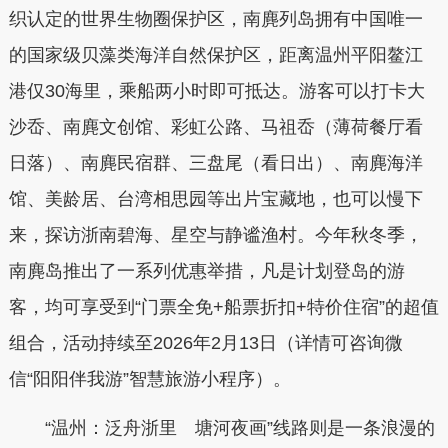
织认定的世界生物圈保护区，南麂列岛拥有中国唯一
的国家级贝藻类海洋自然保护区，距离温州平阳鳌江
港仅30海里，乘船两小时即可抵达。游客可以打卡大
沙岙、南麂文创馆、彩虹公路、马祖岙（薄荷餐厅看
日落）、南麂民宿群、三盘尾（看日出）、南麂海洋
馆、美龄居、台湾相思园等出片宝藏地，也可以慢下
来，探访浙南碧海、星空与静谧渔村。今年秋冬季，
南麂岛推出了一系列优惠举措，凡是计划登岛的游
客，均可享受到“门票全免+船票折扣+特价住宿”的超值
组合，活动持续至2026年2月13日（详情可咨询微
信“阳阳伴我游”智慧旅游小程序）。
“温州：泛舟浙里 塘河夜画”线路则是一条浪漫的