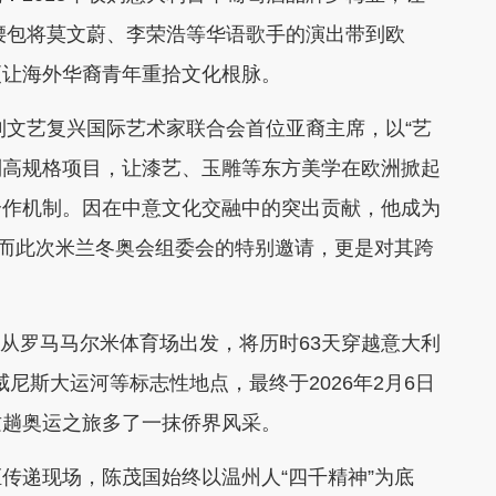
掏腰包将莫文蔚、李荣浩等华语歌手的演出带到欧
更让海外华裔青年重拾文化根脉。
文艺复兴国际艺术家联合会首位亚裔主席，以“艺
系列高规格项目，让漆艺、玉雕等东方美学在欧洲掀起
合作机制。因在中意文化交融中的突出贡献，他成为
，而此次米兰冬奥会组委会的特别邀请，更是对其跨
日从罗马马尔米体育场出发，将历时63天穿越意大利
威尼斯大运河等标志性地点，最终于2026年2月6日
这趟奥运之旅多了一抹侨界风采。
递现场，陈茂国始终以温州人“四千精神”为底