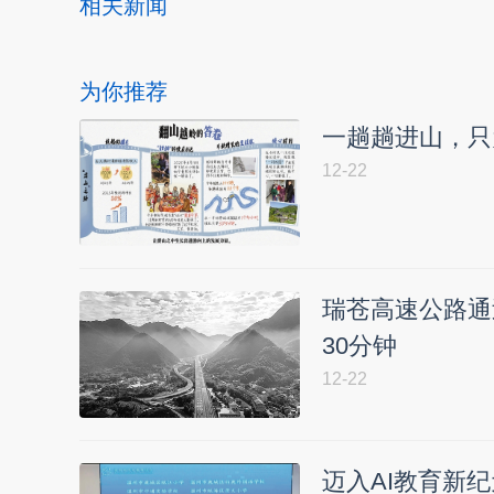
相关新闻
为你推荐
一趟趟进山，只
12-22
瑞苍高速公路通
30分钟
12-22
迈入AI教育新纪