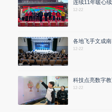
连续11年暖心
12-22
各地飞手文成南
12-22
科技点亮数字教
12-22