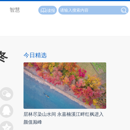
智慧
读报
冬
今日精选
层林尽染山水间 永嘉楠溪江畔红枫进入
颜值巅峰