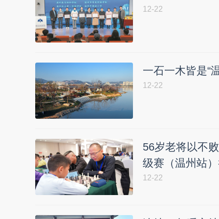
12-22
一石一木皆是“
12-22
56岁老将以不败
级赛（温州站）
12-22