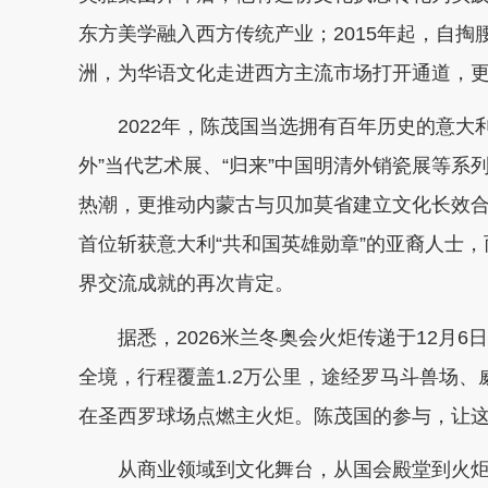
东方美学融入西方传统产业；2015年起，自
洲，为华语文化走进西方主流市场打开通道，
2022年，陈茂国当选拥有百年历史的意大利
外”当代艺术展、“归来”中国明清外销瓷展等
热潮，更推动内蒙古与贝加莫省建立文化长效
首位斩获意大利“共和国英雄勋章”的亚裔人士
界交流成就的再次肯定。
据悉，2026米兰冬奥会火炬传递于12月6
全境，行程覆盖1.2万公里，途经罗马斗兽场、
在圣西罗球场点燃主火炬。陈茂国的参与，让
从商业领域到文化舞台，从国会殿堂到火炬传