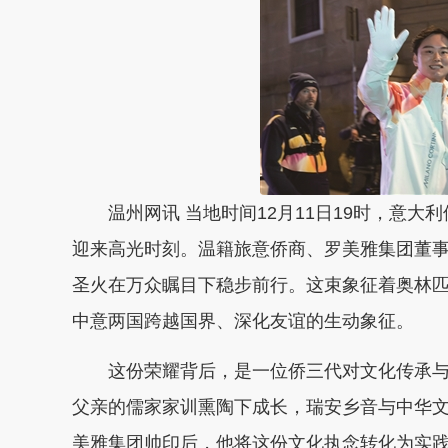
温州网讯 当地时间12月11日19时，意大利
迎来高光时刻。温籍旅意侨商、罗美雅集团董事
圣火在万众瞩目下稳步前行。这束象征着奥林
中意两国跨越国界、深化友谊的生动象征。
这份荣耀背后，是一位侨三代对文化传承与跨
父亲的儒家家训熏陶下成长，瑞安乡音与中华文
美雅集团帅印后，他将这份文化执念转化为实践