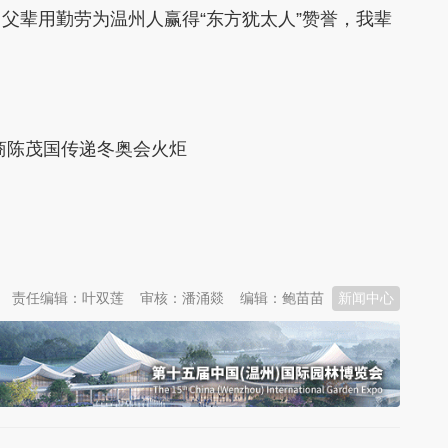
父辈用勤劳为温州人赢得“东方犹太人”赞誉，我辈
商陈茂国传递冬奥会火炬
责任编辑：叶双莲
审核：潘涌燚
编辑：鲍苗苗
新闻中心