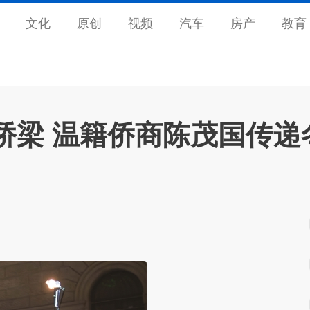
文化
原创
视频
汽车
房产
教育
桥梁 温籍侨商陈茂国传递