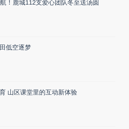
续航！鹿城112支爱心团队冬至送汤圆
田低空逐梦
育 山区课堂里的互动新体验