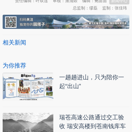
责任编辑：叶双莲
审核：潘涌燚
编辑：鲍苗苗
新闻中心
总监制：缪磊
监制：张佳玮
相关新闻
为你推荐
一趟趟进山，只为陪你一
起“出山”
瑞苍高速公路通过交工验
收 瑞安高楼到苍南钱库车