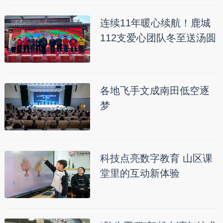
连续11年暖心续航！鹿城
112支爱心团队冬至送汤圆
各地飞手文成南田低空逐
梦
科技点亮数字教育 山区课
堂里的互动新体验