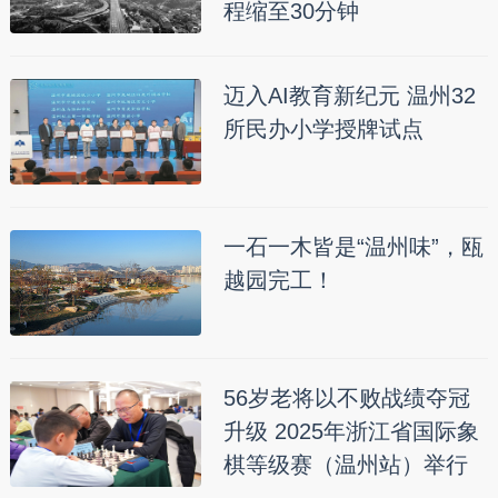
程缩至30分钟
迈入AI教育新纪元 温州32
所民办小学授牌试点
一石一木皆是“温州味”，瓯
越园完工！
56岁老将以不败战绩夺冠
升级 2025年浙江省国际象
棋等级赛（温州站）举行