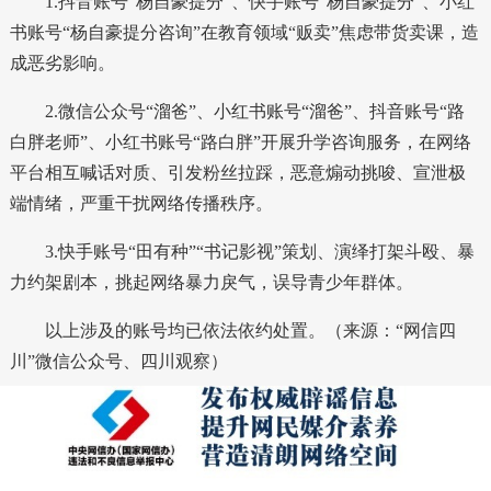
1.抖音账号“杨自豪提分”、快手账号“杨自豪提分”、小红
书账号“杨自豪提分咨询”在教育领域“贩卖”焦虑带货卖课，造
成恶劣影响。
2.微信公众号“溜爸”、小红书账号“溜爸”、抖音账号“路
白胖老师”、小红书账号“路白胖”开展升学咨询服务，在网络
平台相互喊话对质、引发粉丝拉踩，恶意煽动挑唆、宣泄极
端情绪，严重干扰网络传播秩序。
3.快手账号“田有种”“书记影视”策划、演绎打架斗殴、暴
力约架剧本，挑起网络暴力戾气，误导青少年群体。
以上涉及的账号均已依法依约处置。（来源：“网信四
川”微信公众号、四川观察）