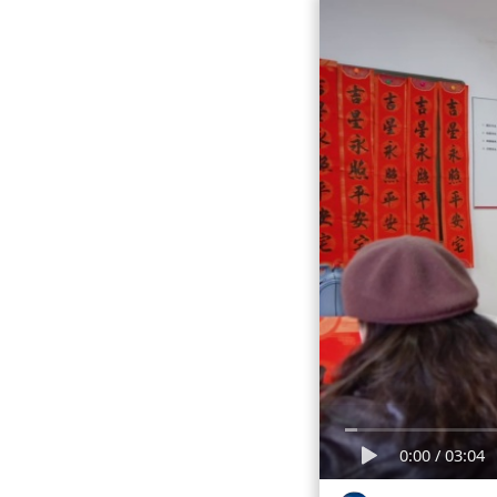
0:00
/
03:04