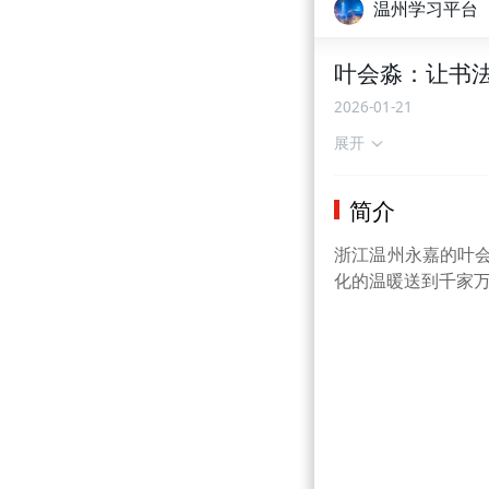
温州学习平台
叶会淼：让书
2026-01-21
展开
简介
浙江温州永嘉的叶会
化的温暖送到千家