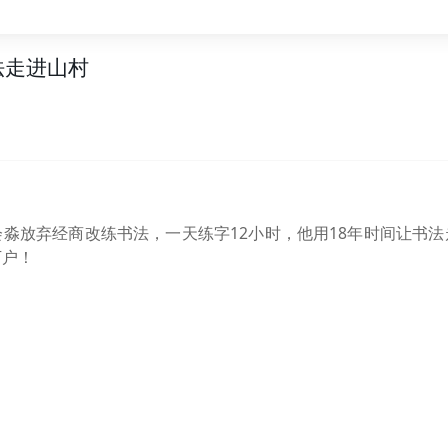
法走进山村
淼放弃经商改练书法，一天练字12小时，他用18年时间让书
万户！