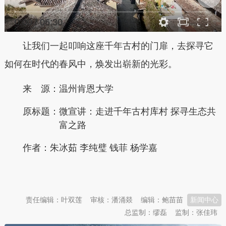
0:00
/
06:30
让我们一起叩响这座千年古村的门扉，去探寻它
如何在时代的春风中，焕发出崭新的光彩。
来 源：温州肯恩大学
原标题：
微宣讲：走进千年古村库村 探寻生态共
富之路
作者：朱冰茹 李纯璧 钱菲 杨学嘉
本文转自：
温州新闻网 66wz.com
责任编辑：叶双莲
审核：潘涌燚
编辑：鲍苗苗
新闻中心
总监制：缪磊
监制：张佳玮