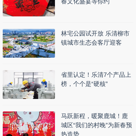
春文化盛宴等你约
林宅公园试开放 乐清柳市
镇城市生态会客厅迎客
省里认定！乐清7个产品上
榜，个个是“硬核”
马跃新程，暖聚鹿城！鹿
城区“我们的村晚”为新春预
热造势