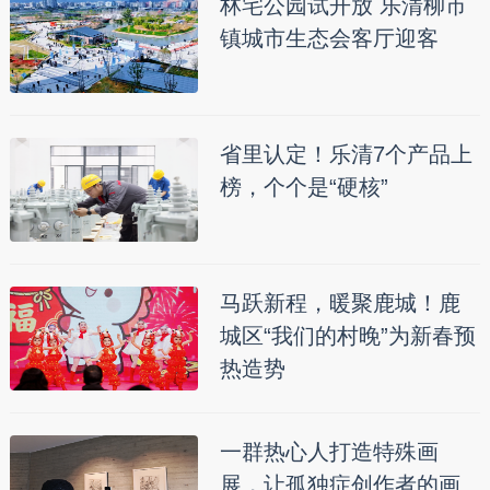
林宅公园试开放 乐清柳市
镇城市生态会客厅迎客
省里认定！乐清7个产品上
榜，个个是“硬核”
马跃新程，暖聚鹿城！鹿
城区“我们的村晚”为新春预
热造势
一群热心人打造特殊画
展，让孤独症创作者的画