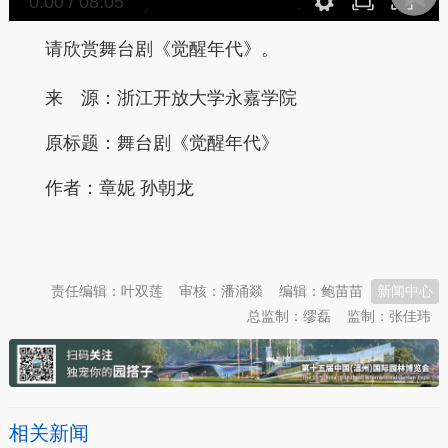
0:00
/
08:05
请欣赏舞台剧《觉醒年代》。
来 源：浙江开放大学永嘉学院
原标题：
舞台剧《觉醒年代》
作者：章妮 孙朝龙
本文转自：
温州新闻网 66wz.com
责任编辑：叶双莲
审核：潘涌燚
编辑：鲍苗苗
新闻中心
总监制：缪磊
监制：张佳玮
相关新闻