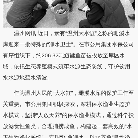
温州网讯 近日，素有“温州大水缸”之称的珊溪水
库迎来一批特殊的“净水卫士”。在市公用集团水保公司
有序组织下，约206.32吨鲢鳙鱼苗被投放至库区水
域，依托生态养殖模式筑牢水源生态防线，守护饮用
水水源地碧水清波。
作为温州人民的“大水缸”，珊溪水库的保护工作至
关重要。市公用集团积极探索，深耕保水渔业生态护
水模式，坚持“人放天养”的保水渔业模式，通过科学投
放滤食性鱼类，合理捕捞成鱼，构建起一套高效的“水
下生物净化系统”，实现“以鱼净水，以水养鱼”良性循