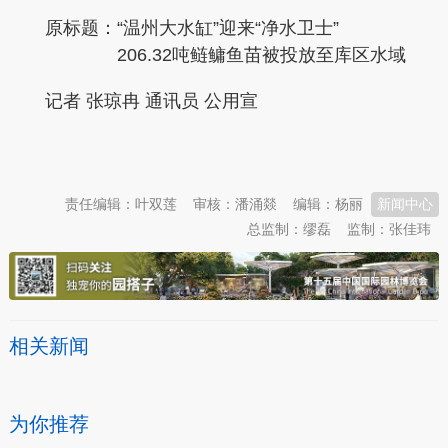
原标题：
“温州大水缸”迎来“净水卫士”
206.32吨鲢鳙鱼苗被投放至库区水域
记者 张琼冉 通讯员 公用宣
本文转自：
温州新闻网 66wz.com
责任编辑：叶双莲
审核：潘涌燚
编辑：杨丽
新闻中心
总监制：缪磊
监制：张佳玮
相关新闻
为你推荐