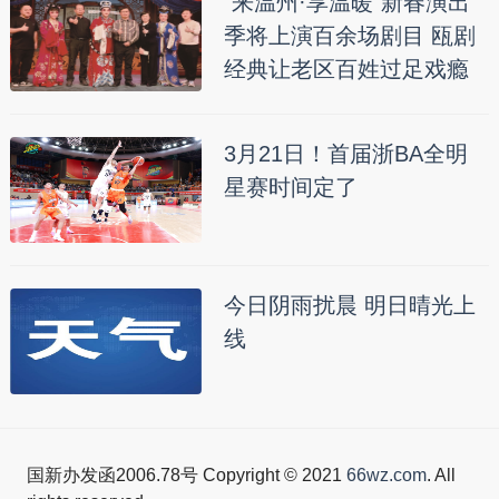
“来温州·享温暖”新春演出
季将上演百余场剧目 瓯剧
经典让老区百姓过足戏瘾
3月21日！首届浙BA全明
星赛时间定了
今日阴雨扰晨 明日晴光上
线
国新办发函2006.78号 Copyright © 2021
66wz.com
. All