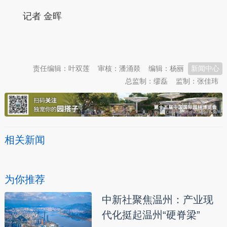
记者 金晖
本文转自：
温州新闻网 66wz.com
责任编辑：叶双莲
审核：潘涌燚
编辑：杨丽
新闻中心
总监制：缪磊
监制：张佳玮
相关新闻
为你推荐
中新社聚焦温州：产业现
代化挺起温州“硬脊梁”