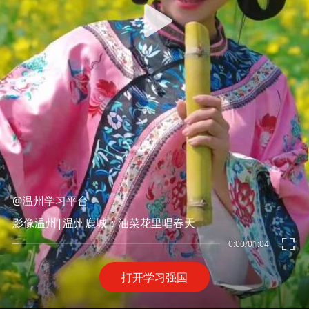
@温州学习平台
影像温州|温州鹿城：油菜花里唱春天
0:00
/
01:04
打开学习强国