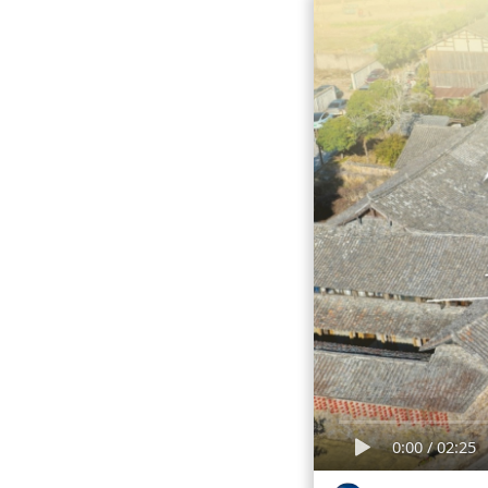
0:00
/
02:25