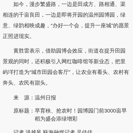
如今，漫步繁盛路，一边是田成方、路相通、渠
相连的千亩良田，一边是即将开园的温州园博园，绿
意、绿韵相映成趣，“办好一个会，提升一座城”的愿景
正照进现实。
黄胜雷表示，借助园博会效应，街道在提升田园
景观的同时，还积极引入网红咖啡馆等新业态，把里
屿垟打造为“城市田园会客厅”，让农业有看头、农村有
奔头、农民有甜头。
来 源：温州日报
原标题：
早育秧、抢农时！园博园门前3000亩早
稻为盛会添绿增彩
记者 洪越风 瓯海融媒记者 吴佳佳