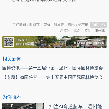
本文转自：
温州新闻网 66wz.com
责任编辑：叶双莲
审核：潘涌燚
编辑：鲍苗苗
新闻中心
总监制：缪磊
监制：张佳玮
相关新闻
园博资讯——第十五届中国（温州）国际园林博览会
【专题】满园盛景——第十五届中国国际园林博览会
为你推荐
押注AI弯道超车，温州能