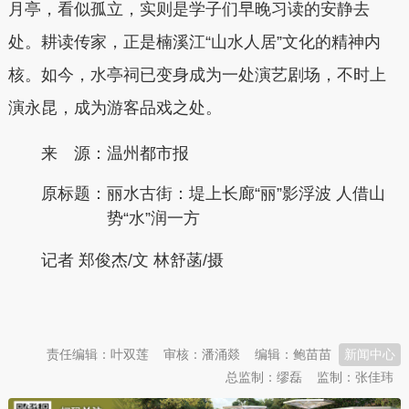
月亭，看似孤立，实则是学子们早晚习读的安静去
处。耕读传家，正是楠溪江“山水人居”文化的精神内
核。如今，水亭祠已变身成为一处演艺剧场，不时上
演永昆，成为游客品戏之处。
来 源：温州都市报
原标题：
丽水古街：堤上长廊“丽”影浮波 人借山
势“水”润一方
记者 郑俊杰/文 林舒菡/摄
本文转自：
温州新闻网 66wz.com
责任编辑：叶双莲
审核：潘涌燚
编辑：鲍苗苗
新闻中心
总监制：缪磊
监制：张佳玮