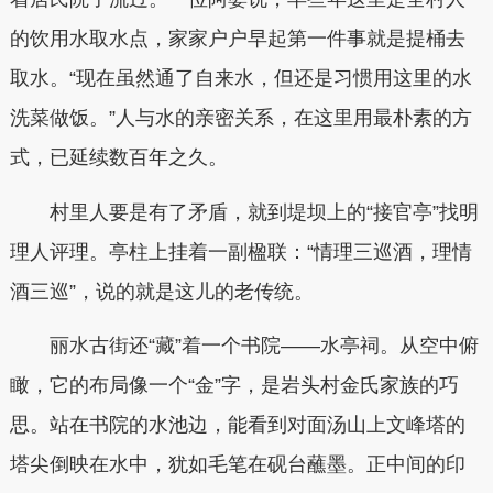
的饮用水取水点，家家户户早起第一件事就是提桶去
取水。“现在虽然通了自来水，但还是习惯用这里的水
洗菜做饭。”人与水的亲密关系，在这里用最朴素的方
式，已延续数百年之久。
村里人要是有了矛盾，就到堤坝上的“接官亭”找明
理人评理。亭柱上挂着一副楹联：“情理三巡酒，理情
酒三巡”，说的就是这儿的老传统。
丽水古街还“藏”着一个书院——水亭祠。从空中俯
瞰，它的布局像一个“金”字，是岩头村金氏家族的巧
思。站在书院的水池边，能看到对面汤山上文峰塔的
塔尖倒映在水中，犹如毛笔在砚台蘸墨。正中间的印