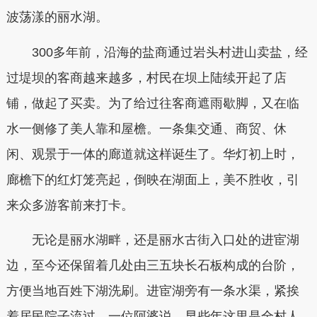
波荡漾的丽水湖。
300多年前，沿海的盐商通过岩头村进山卖盐，经
过堤坝的客商越来越多，村民在坝上陆续开起了店
铺，做起了买卖。为了给过往客商遮雨歇脚，又在临
水一侧修了美人靠和屋檐。一条集交通、商贸、休
闲、观景于一体的廊道就这样诞生了。华灯初上时，
廊檐下的红灯笼亮起，倒映在湖面上，美不胜收，引
来众多游客前来打卡。
无论是丽水湖畔，还是丽水古街入口处的进宦湖
边，至今还保留着几处由三五块长石板构成的台阶，
方便当地百姓下湖洗刷。进宦湖旁有一条水渠，紧挨
着居民院子流过。一位阿婆说，早些年这里是全村人