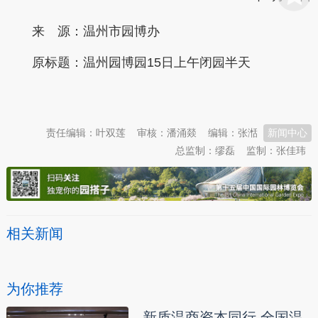
来 源：温州市园博办
原标题：
温州园博园15日上午闭园半天
本文转自：
温州新闻网 66wz.com
责任编辑：叶双莲
审核：潘涌燚
编辑：张湉
新闻中心
总监制：缪磊
监制：张佳玮
相关新闻
为你推荐
新质温商资本同行 全国温