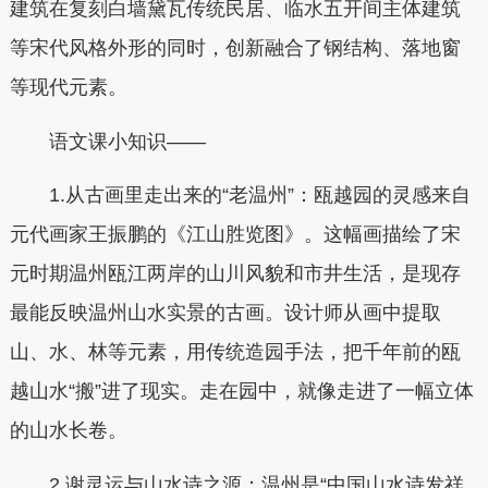
建筑在复刻白墙黛瓦传统民居、临水五开间主体建筑
等宋代风格外形的同时，创新融合了钢结构、落地窗
等现代元素。
语文课小知识——
1.从古画里走出来的“老温州”：瓯越园的灵感来自
元代画家王振鹏的《江山胜览图》。这幅画描绘了宋
元时期温州瓯江两岸的山川风貌和市井生活，是现存
最能反映温州山水实景的古画。设计师从画中提取
山、水、林等元素，用传统造园手法，把千年前的瓯
越山水“搬”进了现实。走在园中，就像走进了一幅立体
的山水长卷。
2.谢灵运与山水诗之源：温州是“中国山水诗发祥