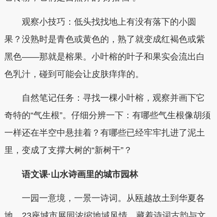
观察小技巧：低头找找地上有没有落下的小圆
果？没熟时是青色或黄色的，熟了就变成红褐色或紫
黑色——那就是榕果。小叶榕的叶子和果实会流出白
色乳汁，碰到可能会让皮肤痒痒的。
自然笔记任务：寻找一棵小叶榕，观察并画下它
奇特的“气生根”。仔细分辨一下：有哪些气生根像胡须
一样还在半空中悬挂着？有哪些已经牢牢扎进了泥土
里，变成了支撑大树的“新树干”？
语文课·山水诗画里的城市园林
一园一意境，一景一诗词。从瓯越故土到华夏各
地，23座城市展园浓缩地域风情，藏着诗词古韵与文