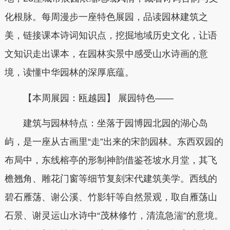
化根脉。每周漫步一座特色展园，品读园林建筑之
美，链接课本诗词知识点，挖掘地域历史文化，让语
文知识走出课本，在园林实景中感受山水诗画的意
境，读懂中华园林的深厚底蕴。
【本周展园：瓯越园】 展园特色——
建筑与园林特点：坐落于园博园北园的湖心岛
屿，是一座从古画里“走”出来的宋韵园林。东西双园的
布局中，东线榕亭的形制神韵借鉴苍坡水月堂，其飞
檐翘角、雕花门窗等细节复刻宋代建筑美学。西线的
碧石雁荡、谢公溪、竹影轩等自然景观，取自雁荡山
石景、谢灵运山水诗中“茂林修竹，清流急湍”的意境。