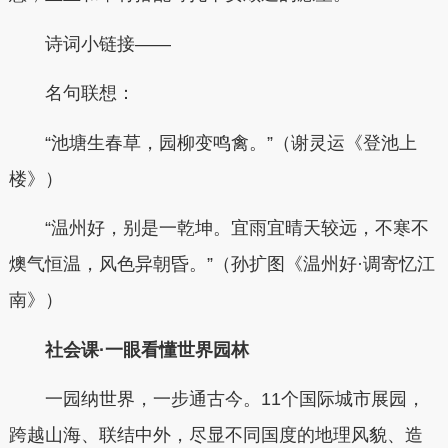
诗词小链接——
名句联想：
“池塘生春草，园柳变鸣禽。”（谢灵运《登池上
楼》）
“温州好，别是一乾坤。宜雨宜晴天较远，不寒不
燠气恒温，风色异朝昏。”（孙扩图《温州好·调寄忆江
南》）
社会课·一眼看懂世界园林
一园纳世界，一步通古今。11个国际城市展园，
跨越山海、联结中外，尽显不同国度的地理风貌、造