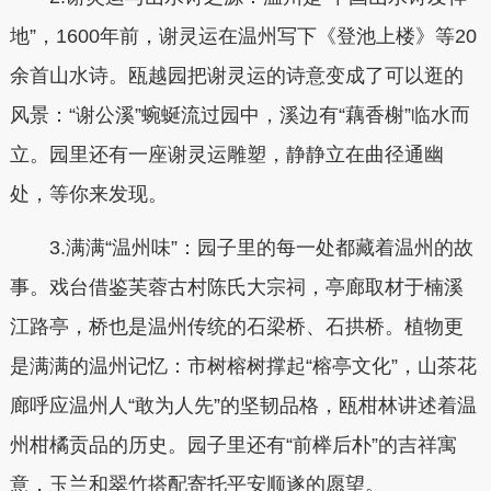
地”，1600年前，谢灵运在温州写下《登池上楼》等20
余首山水诗。瓯越园把谢灵运的诗意变成了可以逛的
风景：“谢公溪”蜿蜒流过园中，溪边有“藕香榭”临水而
立。园里还有一座谢灵运雕塑，静静立在曲径通幽
处，等你来发现。
3.满满“温州味”：园子里的每一处都藏着温州的故
事。戏台借鉴芙蓉古村陈氏大宗祠，亭廊取材于楠溪
江路亭，桥也是温州传统的石梁桥、石拱桥。植物更
是满满的温州记忆：市树榕树撑起“榕亭文化”，山茶花
廊呼应温州人“敢为人先”的坚韧品格，瓯柑林讲述着温
州柑橘贡品的历史。园子里还有“前榉后朴”的吉祥寓
意，玉兰和翠竹搭配寄托平安顺遂的愿望。