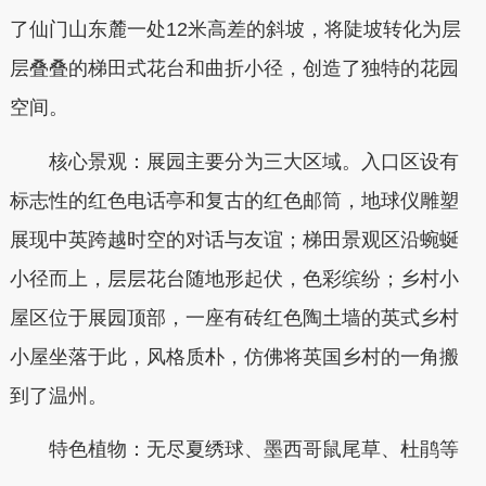
了仙门山东麓一处12米高差的斜坡，将陡坡转化为层
层叠叠的梯田式花台和曲折小径，创造了独特的花园
空间。
核心景观：展园主要分为三大区域。入口区设有
标志性的红色电话亭和复古的红色邮筒，地球仪雕塑
展现中英跨越时空的对话与友谊；梯田景观区沿蜿蜒
小径而上，层层花台随地形起伏，色彩缤纷；乡村小
屋区位于展园顶部，一座有砖红色陶土墙的英式乡村
小屋坐落于此，风格质朴，仿佛将英国乡村的一角搬
到了温州。
特色植物：无尽夏绣球、墨西哥鼠尾草、杜鹃等