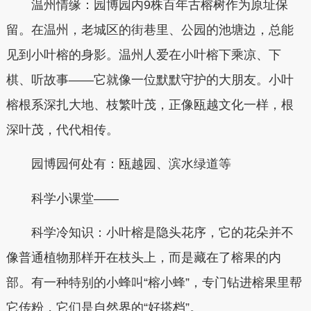
温州情缘：园博园内9株百年古榕树作为原址保
留。在温州，老城区的街巷里、公园的池塘边，总能
见到小叶榕的身影。温州人爱在小叶榕下乘凉、下
棋、听故事——它就像一位默默守护的大朋友。小叶
榕根系深扎大地、枝繁叶茂，正像瓯越文化一样，根
深叶茂，代代相传。
园博园何处有：瓯越园、滨水绿道等
科学小课堂——
科学冷知识：小叶榕是隐头花序，它的花朵并不
像普通植物那样开在枝头上，而是藏在了榕果的内
部。有一种特别的小蜂叫“榕小蜂”，专门钻进榕果里帮
它传粉，它们是自然界的“好搭档”。