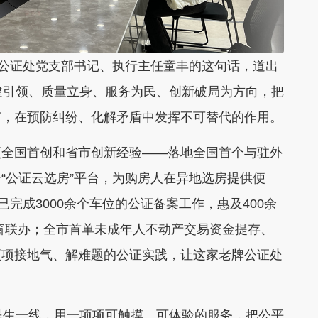
立公证处党支部书记、执行主任童丰的这句话，道出
建引领、质量立身、服务为民、创新破局为方向，把
节，在预防纠纷、化解矛盾中发挥不可替代的作用。
项全国首创和省市创新经验——落地全国首个与驻外
“公证云选房”平台，为购房人在异地选房提供便
完成3000余个车位的公证备案工作，惠及400余
一窗联办；全市首单未成年人不动产交易资金提存、
项项接地气、解难题的公证实践，让这家老牌公证处
民生一线，用一项项可触摸、可体验的服务，把公平