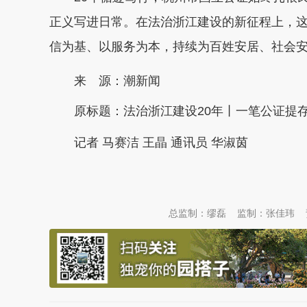
正义写进日常。在法治浙江建设的新征程上，
信为基、以服务为本，持续为百姓安居、社会
来 源：潮新闻
原标题：
法治浙江建设20年丨一笔公证提
记者 马赛洁 王晶 通讯员 华淑茵
本文转自：
温州新闻网 66wz.com
总监制：缪磊
监制：张佳玮