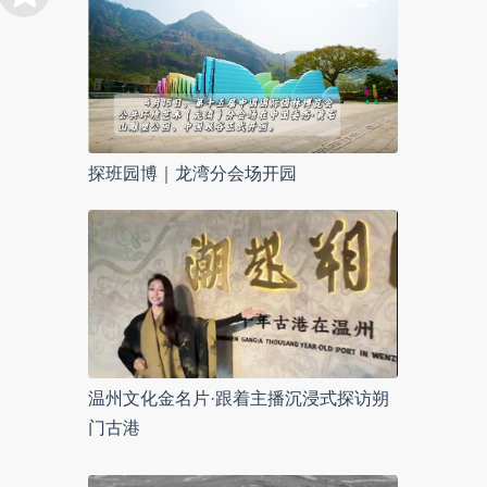
探班园博｜龙湾分会场开园
温州文化金名片·跟着主播沉浸式探访朔
门古港