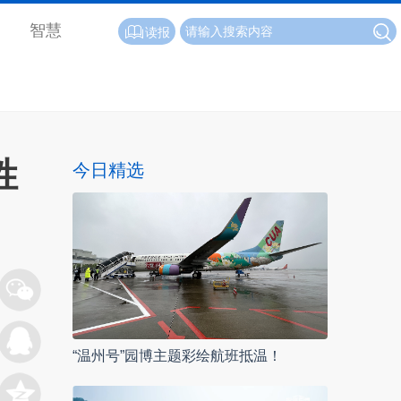
智慧
读报
姓
今日精选
“温州号”园博主题彩绘航班抵温！