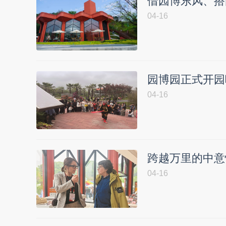
借园博东风、搭国
04-16
园博园正式开园
04-16
跨越万里的中意
04-16