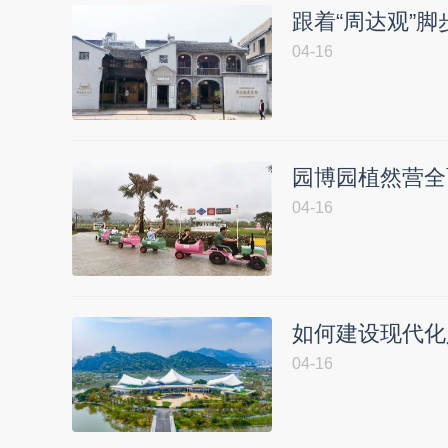
跟着“周达观”
04-16
园博园植然营全
04-16
如何建设现代化
04-16