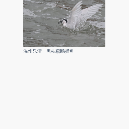
温州乐清：黑枕燕鸥捕鱼