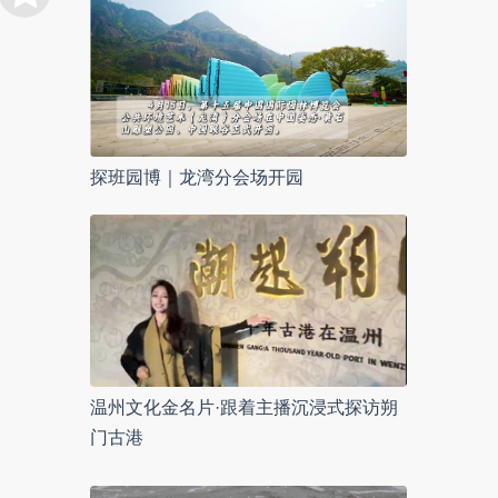
探班园博｜龙湾分会场开园
温州文化金名片·跟着主播沉浸式探访朔
门古港