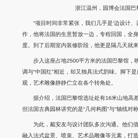
浙江温州，园博会法国巴
“项目时间非常紧张，我们几乎是‘边设计、边
作，他将法国的生意暂放一边，专程回国，全
度。到了后期室内装修阶段，他更是隔几天就
步入这座占地2500平方米的法国巴黎馆，映
调与“中国红”相近，却又独具法式韵味。脚下
观，艺术雕像静静伫立在各个转角处。
据介绍，法国巴黎馆选址处有16米山地高差
但法国古典园林讲究的是“几何构图”与“轴线对
为此，戴安友与设计团队多次沟通。他们借
融入法式盆景、喷泉、艺术品雕像等元素，打