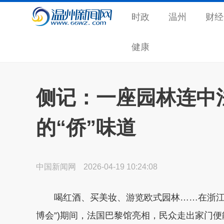
时政
温州
财经
健康
侧记：一座园林连中
的“侨”味道
中国新闻网
2026-04-19 10:24:08
喝红酒、买美妆、游览欧式园林……在浙江温
博会”)期间，法国巴黎馆亮相，民众走出家门