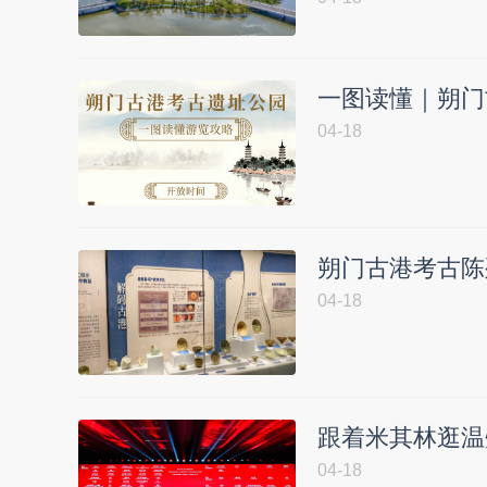
一图读懂｜朔门
04-18
朔门古港考古陈
04-18
跟着米其林逛温
04-18