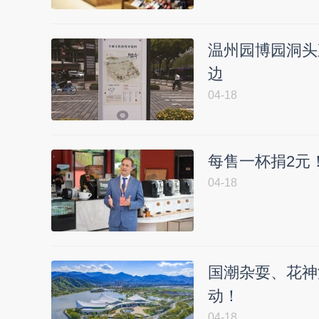
温州园博园洞头
边
04-18
每售一杯捐2元！
04-18
国潮杂耍、花神
动！
04-18