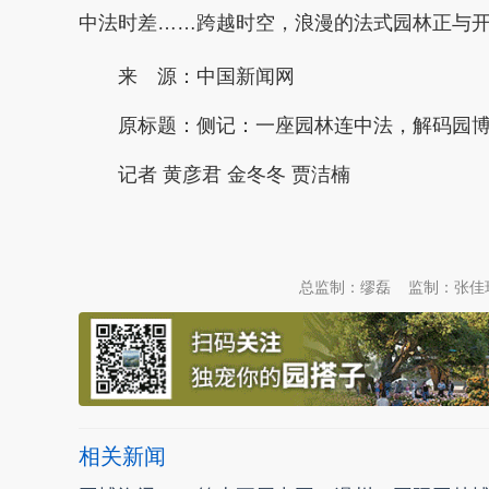
中法时差……跨越时空，浪漫的法式园林正与开放的
来 源：中国新闻网
原标题：
侧记：一座园林连中法，解码园博
记者 黄彦君 金冬冬 贾洁楠
本文转自：
温州新闻网 66wz.com
总监制：缪磊
监制：张佳
相关新闻