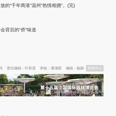
“千年商港”温州“热情相拥”。(完)
会背后的“侨”味道
玮
责任编辑：叶双莲
审核：潘涌燚
编辑：杨丽
新闻中心