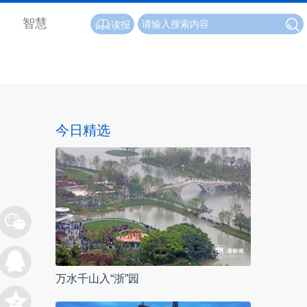
智慧
读报
今日精选
万水千山入“浙”园