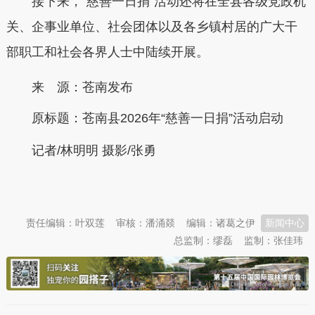
接下来，“慈善一日捐”活动还将在全县各级党政机
关、企事业单位、社会团体以及各乡镇村居的广大干
部职工和社会各界人士中陆续开展。
来 源：苍南发布
原标题：
苍南县2026年“慈善一日捐”活动启动
记者/林明明 摄影/张勇
本文转自：
温州新闻网 66wz.com
责任编辑：叶双莲
审核：潘涌燚
编辑：诸葛之伊
新闻中心
总监制：缪磊
监制：张佳玮