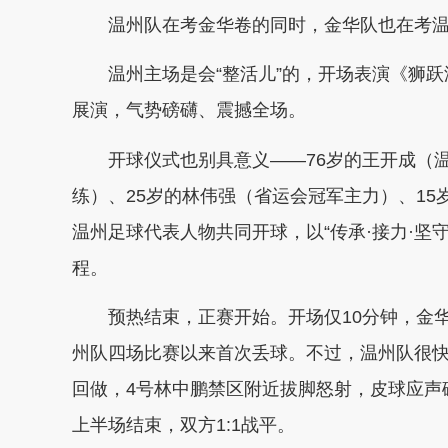
温州队在考金华卷的同时，金华队也在考温州
温州主场是会“整活儿”的，开场表演《狮跃温
展演，气势磅礴、震撼全场。
开球仪式也别具意义——76岁的王开成（温
练）、25岁的林伟强（省运会冠军主力）、1
温州足球代表人物共同开球，以“传承·接力·坚
程。
预热结束，正赛开始。开场仅10分钟，金华
州队四场比赛以来首次丢球。不过，温州队很快
回做，4号林中鹏禁区附近拔脚怒射，皮球应声
上半场结束，双方1:1战平。