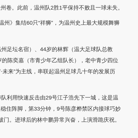
卷。此前，温州队2胜1平保持不败且一球未失。
州》集结60只“祥狮”，为温州史上最大规模舞狮
州足坛名宿）、44岁的林辉（温大足球队总教
5岁的陈奕嘉（市青少年乙组队长），老中青少四位
守·未来”为主线，串联起温州足球几十年的发展历
队利用快速反击由29号江子浩先下一城，这是温
稳住阵脚，第33分钟，9号陈彦桦禁区内接球巧妙
破门。进球后的林中鹏异常兴奋，上演滑跪庆祝。