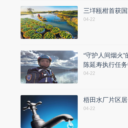
三垟瓯柑首获国
04-22
“守护人间烟火
陈延寿执行任务
04-22
梧田水厂片区居
04-22