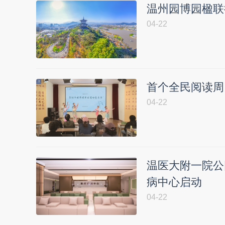
温州园博园楹联
04-22
首个全民阅读周 
04-22
温医大附一院公
病中心启动
04-22