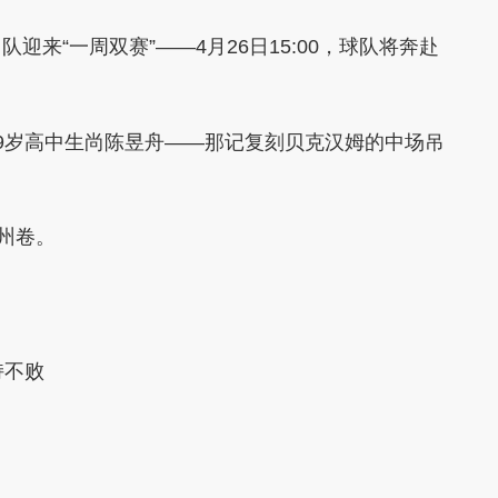
“一周双赛”——4月26日15:00，球队将奔赴
岁高中生尚陈昱舟——那记复刻贝克汉姆的中场吊
州卷。
持不败