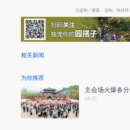
总监制：缪磊
监制：张佳玮
相关新闻
为你推荐
主会场火爆各分会
04-22