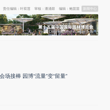
责任编辑：叶双莲
审核：潘涌燚
编辑：鲍苗苗
新闻中心
场接棒 园博“流量”变“留量”