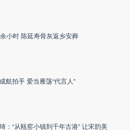
0余小时 陈延寿骨灰返乡安葬
成航拍手 爱当雁荡“代言人”
琦：“从瓯窑小镇到千年古港” 让宋韵美