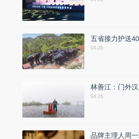
五省接力护送4
04-26
林善江：门外汉
04-26
品牌主理人周一