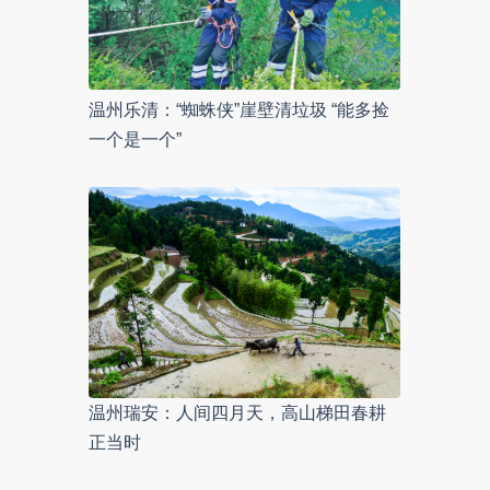
温州乐清：“蜘蛛侠”崖壁清垃圾 “能多捡
一个是一个”
温州瑞安：人间四月天，高山梯田春耕
正当时