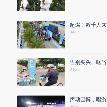
超燃！数千人来
04-26
告别夹头、哐当
04-26
声动园博，唱游
04-26