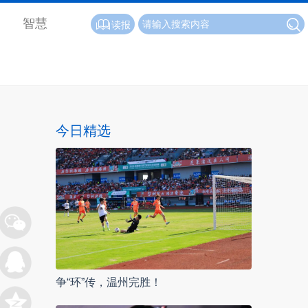
智慧
读报
今日精选
争“环”传，温州完胜！