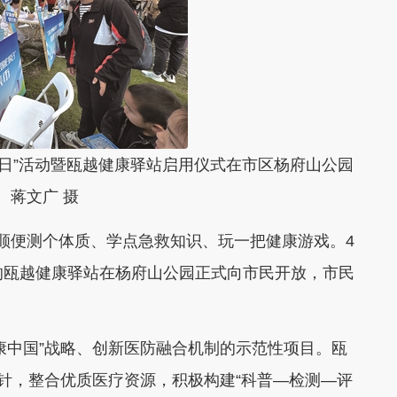
疟疾日”活动暨瓯越健康驿站启用仪式在市区杨府山公园
 蒋文广 摄
顺便测个体质、学点急救知识、玩一把健康游戏。4
的瓯越健康驿站在杨府山公园正式向市民开放，市民
康中国”战略、创新医防融合机制的示范性项目。瓯
方针，整合优质医疗资源，积极构建“科普—检测—评