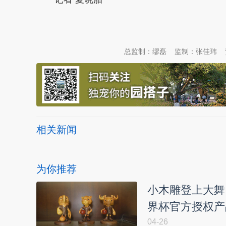
本文转自：
温州新闻网 66wz.com
总监制：缪磊
监制：张佳玮
相关新闻
为你推荐
小木雕登上大舞
界杯官方授权产
04-26