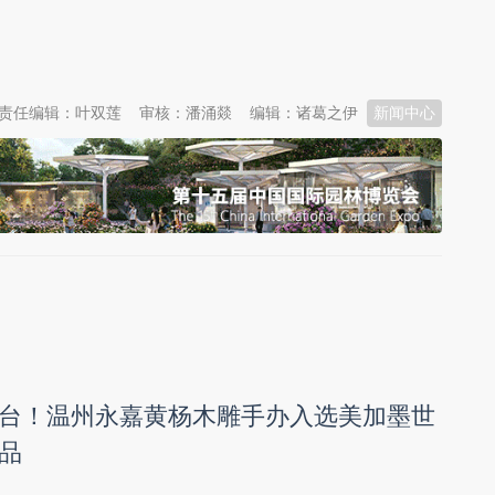
责任编辑：叶双莲
审核：潘涌燚
编辑：诸葛之伊
新闻中心
台！温州永嘉黄杨木雕手办入选美加墨世
品