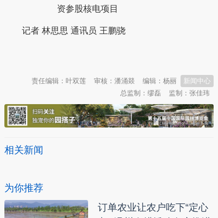
资参股核电项目
记者 林思思 通讯员 王鹏骁
本文转自：
温州新闻网 66wz.com
责任编辑：叶双莲
审核：潘涌燚
编辑：杨丽
新闻中心
总监制：缪磊
监制：张佳玮
相关新闻
为你推荐
订单农业让农户吃下“定心