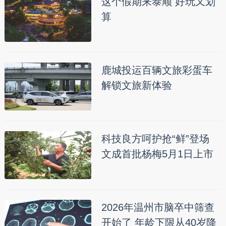
这个假期来泰顺 好玩又划
算
鹿城投运百辆文旅彩蛋车
解锁文旅新体验
科技良方呵护抢“鲜”登场
文成首批杨梅5月1日上市
2026年温州市脑卒中筛查
开始了 年龄下限从40岁降