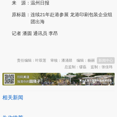
来 源：温州日报
原标题：
连续21年赴港参展 龙港印刷包装企业组
团出海
记者 潘圆 通讯员 李昂
本文转自：
温州新闻网 66wz.com
责任编辑：叶双莲
审核：潘涌燚
编辑：杨丽
新闻中心
总监制：缪磊
监制：张佳玮
相关新闻