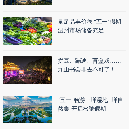
量足品丰价稳 “五一”假期
温州市场储备充足
拼豆、蹦迪、盲盒戏……
九山书会非去不可了！
“五一”畅游三垟湿地 “垟自
然集”开启松弛假期