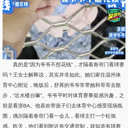
真的是“因为爷爷不想花钱”，才隔着卷帘门看球赛
吗？王女士解释说，其实并非如此。她们家住温州体
育中心附近，晚饭后，舒苒的爷爷常带她和哥哥去散
步，“近水楼台嘛”。爷爷平时对体育赛事挺感兴趣，之
前是看浙BA。他喜欢带孩子们去体育中心感受现场氛
围，偶尔隔着卷帘门看一会儿，
看球主打一个松弛
感。
昨天，他们看到附近有交通管制，就知道有球赛