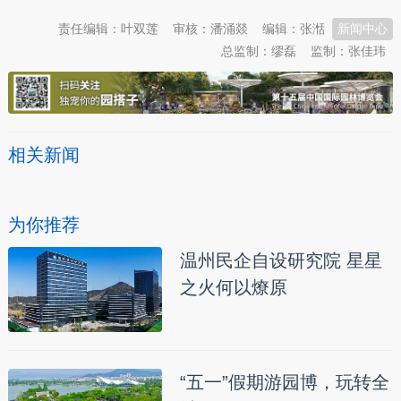
责任编辑：叶双莲
审核：潘涌燚
编辑：张湉
新闻中心
总监制：缪磊
监制：张佳玮
相关新闻
为你推荐
温州民企自设研究院 星星
之火何以燎原
“五一”假期游园博，玩转全