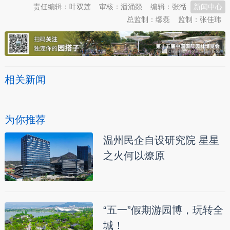
责任编辑：叶双莲
审核：潘涌燚
编辑：张湉
新闻中心
总监制：缪磊
监制：张佳玮
相关新闻
为你推荐
温州民企自设研究院 星星
之火何以燎原
“五一”假期游园博，玩转全
城！