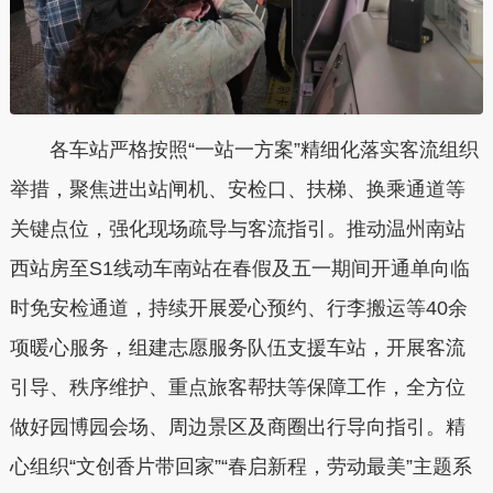
各车站严格按照“一站一方案”精细化落实客流组织
举措，聚焦进出站闸机、安检口、扶梯、换乘通道等
关键点位，强化现场疏导与客流指引。推动
温州南站
西站房
至S1线动车南站在春假及五一期间开通
单向临
时免安检
通道，持续开展爱心预约、行李搬运等
40余
项暖心服务
，组建志愿服务队伍支援车站，开展客流
引导、秩序维护、重点旅客帮扶等保障工作，全方位
做好园博园会场、周边景区及商圈出行导向指引。精
心组织“文创香片带回家”“春启新程，劳动最美”
主题系