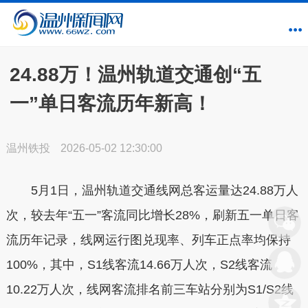
24.88万！温州轨道交通创“五
一”单日客流历年新高！
温州铁投
2026-05-02 12:30:00
5月1日，温州轨道交通线网总客运量达
24.88万
人
次，较去年“五一
”
客流同比增长
28%
，
刷新五一单日客
流
历年记录
，线网运行图兑现率、
列车正点率
均保持
100%，其中，
S1线
客流14.66万人次，
S2线
客流
10.22万人次，线网客流
排名前三车站
分别为
S1/S2线