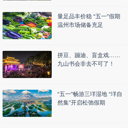
量足品丰价稳 “五一”假期
温州市场储备充足
拼豆、蹦迪、盲盒戏……
九山书会非去不可了！
“五一”畅游三垟湿地 “垟自
然集”开启松弛假期