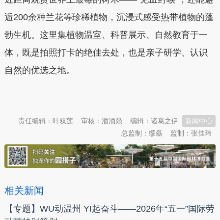
逅200余种兰花等珍稀植物，沉浸式感受热带植物的蓬
勃生机。这里集植物温室、科普展示、自然教育于一
体，既是拍照打卡的绝佳去处，也是亲子研学、认识
自然的优选之地。
本文转自：
温州新闻网 66wz.com
责任编辑：叶双莲
审核：潘涌燚
编辑：诸葛之伊
新闻中心
总监制：缪磊
监制：张佳玮
相关新闻
【专题】WU动温州 YI起奋斗——2026年“五一”国际劳