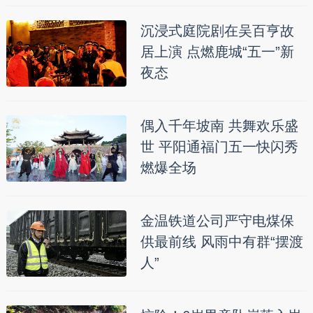
沉浸式庭院剧在吴百亨故
居上演 点燃鹿城“五一”新
夜态
偶入千年坡南 共舞欢乐盛
世 平阳通福门五一快闪秀
燃爆全场
金温铁道公司严守电煤保
供最前线 风雨中有群“摆渡
人”