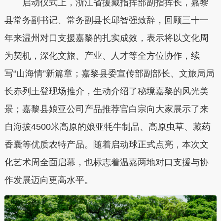
启动仪式上，浙江省援藏指挥部副指挥长，嘉黎
县常务副书记、常务副县长邱智强致辞，回顾三十一
年来温州对口支援嘉黎的扎实成效，表示将以文化周
为契机，深化文旅、产业、人才等全方位协作，续
写“山海情”新篇章；嘉黎县委宣传部副部长、文旅局局
长赤列土登现场推介，生动介绍了秘境嘉黎的风光美
景；嘉黎县娘亚公司产品推荐官白宗向大家展示了来
自海拔4500米高原的娘亚牦牛制品、高原虫草、藏药
香囊等优质农特产品。随着启动球正式点亮，本次文
化艺术周全面启幕，也标志着温嘉两地对口支援与协
作发展迈向更高水平。