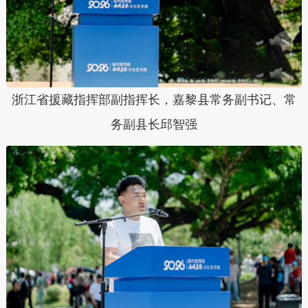
浙江省援藏指挥部副指挥长，嘉黎县常务副书记、常
务副县长邱智强