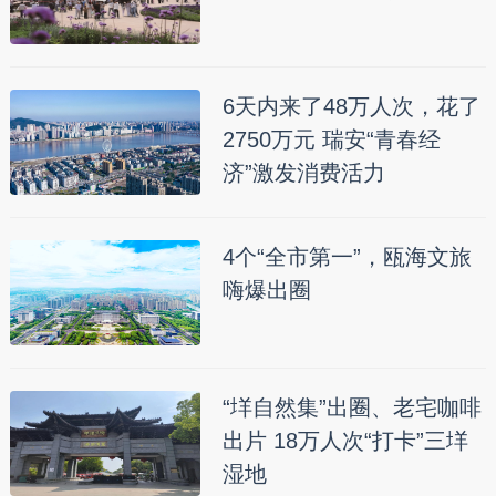
6天内来了48万人次，花了
2750万元 瑞安“青春经
济”激发消费活力
4个“全市第一”，瓯海文旅
嗨爆出圈
“垟自然集”出圈、老宅咖啡
出片 18万人次“打卡”三垟
湿地